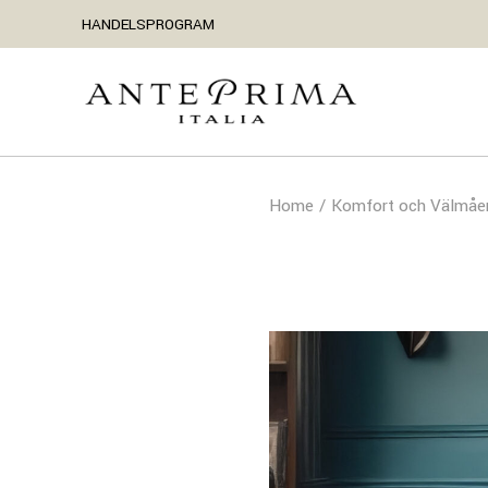
Skip
HANDELSPROGRAM
to
the
content
Home
Komfort och Välmåe