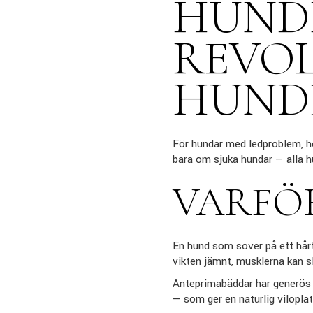
HUND
REVO
HUND
För hundar med ledproblem, höf
bara om sjuka hundar — alla h
VARFÖR
En hund som sover på ett hårt
vikten jämnt, musklerna kan s
Anteprimabäddar har generös
— som ger en naturlig viloplat