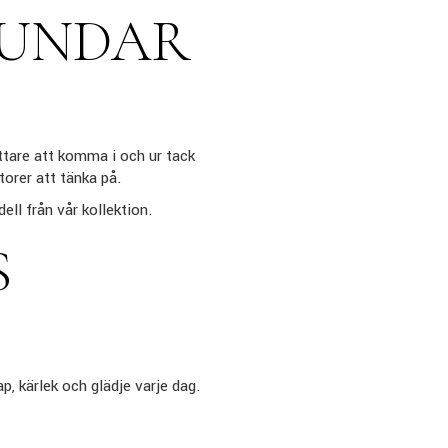
HUNDAR
ttare att komma i och ur tack
orer att tänka på.
ell från vår kollektion.
S
p, kärlek och glädje varje dag.