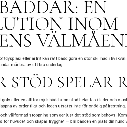
BÄDDAR: EN
LUTION INOM
ENS VÄLMÅEN
tdysplasi eller artrit kan rätt bädd göra en stor skillnad i livskval
undar mår bra av ett bra underlag.
 STÖD SPELAR 
 golv eller en alltför mjuk bädd utan stöd belastas i leder och mus
lappna av ordentligt och leden utsätts inte för onödig påfrestning.
 och välformad stoppning som ger just det stöd som behövs. Kom
s för huvudet och skapar trygghet — blir bädden en plats din hund v