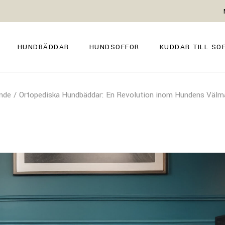
GENOVA
FIRENZE
NAPOLI
POSITANO
HUNDBÄDDAR
HUNDSOFFOR
KUDDAR TILL SO
TROPEA
TORINO
VENEZIA
SIENA
GENOVA
FIRENZE
CAPRI
nde
Ortopediska Hundbäddar: En Revolution inom Hundens Väl
NAPOLI
POSITANO
AMALFI
TROPEA
TORINO
MILANO
VENEZIA
COMO
SIENA
CAPRI
AMALFI
MILANO
COMO