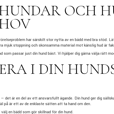
 HUNDAR OCH 
EHOV
örelseproblem har särskilt stor nytta av en bädd med bra stöd. Lä
xtra mjuk stoppning och skonsamma material mot känslig hud är fakt
 som passar just din hund bäst. Vi hjälper dig gärna välja rätt mod
ERA I DIN HUND
 — det är en del av ett ansvarsfullt ägande. Din hund ger dig sällska
äl på är ett av de enklaste sätten att ta hand om den.
välj en bädd som gör skillnad för din hund.