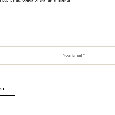
 publiceras.
Obligatoriska fält är märkta
*
AR