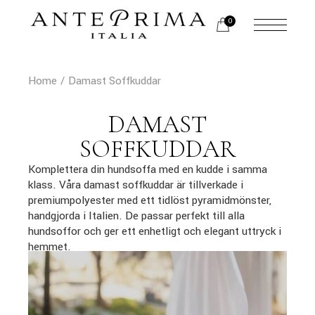
Skip
to
0
the
content
Home
Damast Soffkuddar
DAMAST
SOFFKUDDAR
Komplettera din hundsoffa med en kudde i samma
klass. Våra damast soffkuddar är tillverkade i
premiumpolyester med ett tidlöst pyramidmönster,
handgjorda i Italien. De passar perfekt till alla
hundsoffor och ger ett enhetligt och elegant uttryck i
hemmet.