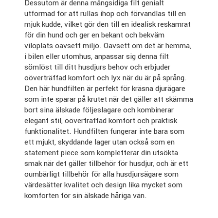
Dessutom är denna mångsidiga filt genialt
utformad för att rullas ihop och förvandlas till en
mjuk kudde, vilket gör den till en idealisk reskamrat
för din hund och ger en bekant och bekväm
viloplats oavsett miljö. Oavsett om det är hemma,
i bilen eller utomhus, anpassar sig denna filt
sömlöst till ditt husdjurs behov och erbjuder
oöverträffad komfort och lyx när du är på språng.
Den här hundfilten är perfekt för kräsna djurägare
som inte sparar på krutet när det gäller att skämma
bort sina älskade följeslagare och kombinerar
elegant stil, oöverträffad komfort och praktisk
funktionalitet. Hundfilten fungerar inte bara som
ett mjukt, skyddande lager utan också som en
statement piece som kompletterar din utsökta
smak när det gäller tillbehör för husdjur, och är ett
oumbärligt tillbehör för alla husdjursägare som
värdesätter kvalitet och design lika mycket som
komforten för sin älskade håriga vän.