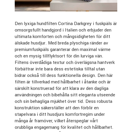
Den lyxiga hundfilten Cortina Darkgrey i fuskpäls är
omsorgsfullt handgjord i Italien och erbjuder den
ultimata komforten och mångsidigheten för ditt
älskade husdjur. Med breda plyschiga ränder av
premiumfuskpäls garanterar den maximal värme
och en mysig tillflyktsort för din lurviga vän.
Filtens överdådiga textur och överlägsna hantverk
förbättrar inte bara dess estetiska tilltal utan
bidrar också till dess funktionella design. Den här
filten är tillverkad med hållbarhet i åtanke och är
särskilt konstruerad för att klara av den dagliga
användningen och bibehålla sitt eleganta utseende
och sin behagliga mjukhet över tid. Dess robusta
konstruktion säkerställer att den förblir en
stapelvara i ditt husdjurs komfortregim under
många år framöver, vilket återspeglar vårt
orubbliga engagemang för kvalitet och hållbarhet.