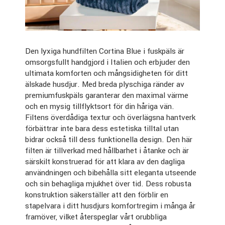
Den lyxiga hundfilten Cortina Blue i fuskpäls är
omsorgsfullt handgjord i Italien och erbjuder den
ultimata komforten och mångsidigheten för ditt
älskade husdjur. Med breda plyschiga ränder av
premiumfuskpäls garanterar den maximal värme
och en mysig tillflyktsort för din håriga vän.
Filtens överdådiga textur och överlägsna hantverk
förbättrar inte bara dess estetiska tilltal utan
bidrar också till dess funktionella design. Den här
filten är tillverkad med hållbarhet i åtanke och är
särskilt konstruerad för att klara av den dagliga
användningen och bibehålla sitt eleganta utseende
och sin behagliga mjukhet över tid. Dess robusta
konstruktion säkerställer att den förblir en
stapelvara i ditt husdjurs komfortregim i många år
framöver, vilket återspeglar vårt orubbliga