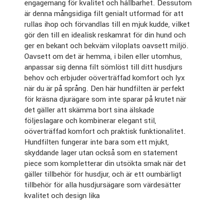
engagemang för kvalitet och hållbarhet. Dessutom
är denna mångsidiga filt genialt utformad för att
rullas ihop och förvandlas till en mjuk kudde, vilket
gör den till en idealisk reskamrat för din hund och
ger en bekant och bekväm viloplats oavsett miljö.
Oavsett om det är hemma, i bilen eller utomhus,
anpassar sig denna filt sömlöst till ditt husdjurs
behov och erbjuder oöverträffad komfort och lyx
när du är på språng. Den här hundfilten är perfekt
för kräsna djurägare som inte sparar på krutet när
det gäller att skämma bort sina älskade
följeslagare och kombinerar elegant stil,
oöverträffad komfort och praktisk funktionalitet.
Hundfilten fungerar inte bara som ett mjukt,
skyddande lager utan också som en statement
piece som kompletterar din utsökta smak när det
gäller tillbehör för husdjur, och är ett oumbärligt
tillbehör för alla husdjursägare som värdesätter
kvalitet och design lika